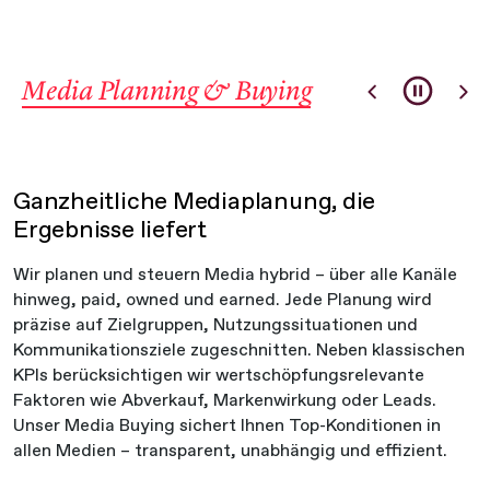
Media Planning & Buying
Media Consulting
Media Planning & Buying
Media Creation
Strategische Kommunikationsberatung
Ganzheitliche Mediaplanung, die
Kreative Medienformate, die
für nachhaltige Wirkung
Ergebnisse liefert
Aufmerksamkeit gewinnen
Erfolgreiche Kommunikation beginnt mit der richtigen
Wir planen und steuern Media hybrid – über alle Kanäle
Menschen begegnen täglich unzähligen
Strategie. Wir beraten unabhängig und auf
hinweg, paid, owned und earned. Jede Planung wird
Werbebotschaften – doch nur wenige bleiben im
Management-Level – mit einem tiefem Verständnis für
präzise auf Zielgruppen, Nutzungssituationen und
Gedächtnis. Standardisierte Formate und
Märkte, Marken und Zielgruppen. Dabei verbinden wir
Kommunikationsziele zugeschnitten. Neben klassischen
austauschbare Inhalte führen dazu, dass Marken
analytische Tiefe mit praktischer Erfahrung und
KPIs berücksichtigen wir wertschöpfungsrelevante
zunehmend an Aufmerksamkeit verlieren. Wir entwickeln
entwickeln Strategien, die Wirkung entfalten und
Faktoren wie Abverkauf, Markenwirkung oder Leads.
kreative Konzepte, die auffallen und wirken. Von
Budgets nachhaltig effizient machen. Transparent,
Unser Media Buying sichert Ihnen Top-Konditionen in
interaktiven HTML5-Formaten über innovative (3D)OOH-
unabhängig und immer mit Ihren Zielen im Mittelpunkt.
allen Medien – transparent, unabhängig und effizient.
Kreationen bis hin zu spielerischen Gamification Ads:
Unsere Lösungen verbinden Technologie, mutiges