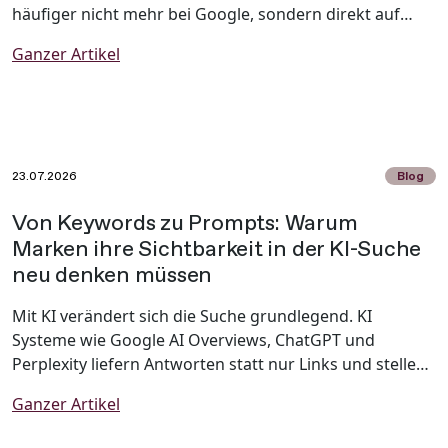
häufiger nicht mehr bei Google, sondern direkt auf
TikTok, Instagram oder Pinterest. Social Media hat sich
Ganzer Artikel
längst von einer reinen Unterhaltungsplattform zu
einem wichtigen Informations- und Suchkanal
entwickelt. Dieser Wandel wird als Social Search
bezeichnet und verändert nachhaltig, wie Menschen
Informationen finden und Kaufentscheidungen treffen.
23.07.2026
Blog
Von Keywords zu Prompts: Warum
Marken ihre Sichtbarkeit in der KI-Suche
neu denken müssen
Mit KI verändert sich die Suche grundlegend. KI
Systeme wie Google AI Overviews, ChatGPT und
Perplexity liefern Antworten statt nur Links und stellen
Marken damit vor neue Herausforderungen. Warum
Ganzer Artikel
klassische SEO allein nicht mehr ausreicht und wie
Unternehmen ihre Sichtbarkeit mit Generative Engine