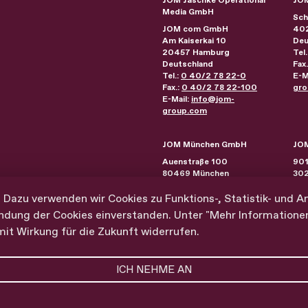
Media GmbH
Sch
JOM com GmbH
40
Am Kaiserkai 10
Deu
20457
Hamburg
Tel.
Deutschland
Fax
Tel.:
0 40/2 78 22-0
E-M
Fax.:
0 40/2 78 22-100
gro
E-Mail:
info@jom-
group.com
JOM München GmbH
JOM
Auenstraße 100
901
80469
München
30
Deutschland
Phi
Tel.:
0 89/230 21 44-0
Ver
 Dazu verwenden wir Cookies zu Funktions-, Statistik- und A
Fax.:
0 89/230 21 44-10
ndung der Cookies einverstanden. Unter "Mehr Informationen" 
E-Mail:
info@jom-
Absenden
 mit Wirkung für die Zukunft widerrufen.
group.com
© 2026 JOM Group
Imp
ICH NEHME AN