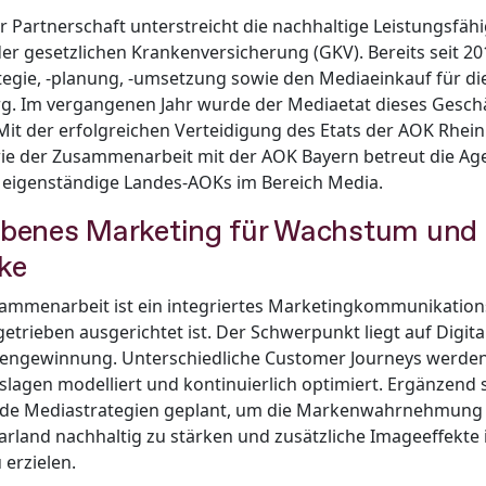
r Partnerschaft unterstreicht die nachhaltige Leistungsfäh
r gesetzlichen Krankenversicherung (GKV). Bereits seit 2
tegie, -planung, -umsetzung sowie den Mediaeinkauf für d
. Im vergangenen Jahr wurde der Mediaetat dieses Geschä
it der erfolgreichen Verteidigung des Etats der AOK Rhein
wie der Zusammenarbeit mit der AOK Bayern betreut die Ag
 eigenständige Landes-AOKs im Bereich Media.
ebenes Marketing für Wachstum und
ke
ammenarbeit ist ein integriertes Marketingkommunikation
trieben ausgerichtet ist. Der Schwerpunkt liegt auf Digit
engewinnung. Unterschiedliche Customer Journeys werden
nslagen modelliert und kontinuierlich optimiert. Ergänzend 
ride Mediastrategien geplant, um die Markenwahrnehmung
arland nachhaltig zu stärken und zusätzliche Imageeffekte
 erzielen.