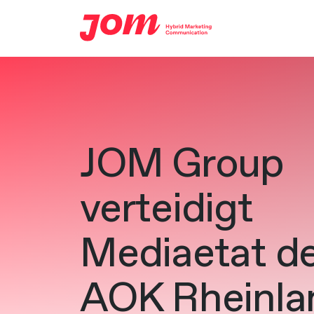
Zum Hauptinhalt springen
JOM Group
verteidigt
Mediaetat d
AOK Rheinla