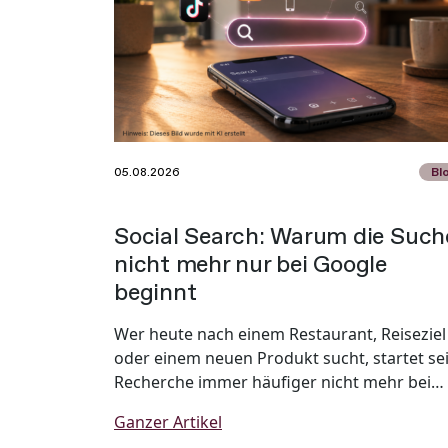
05.08.2026
Bl
Social Search: Warum die Such
nicht mehr nur bei Google
beginnt
Wer heute nach einem Restaurant, Reiseziel
oder einem neuen Produkt sucht, startet se
Recherche immer häufiger nicht mehr bei
Google, sondern direkt auf TikTok, Instagr
Ganzer Artikel
oder Pinterest. Social Media hat sich längst