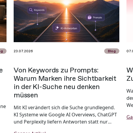
og
23.07.2026
Blog
07.
e
Von Keywords zu Prompts:
W
Warum Marken ihre Sichtbarkeit
Zu
in der KI-Suche neu denken
Wa
müssen
de
We
ine
Mit KI verändert sich die Suche grundlegend.
KI Systeme wie Google AI Overviews, ChatGPT
Ga
am
und Perplexity liefern Antworten statt nur
Links und stellen Marken damit vor neue