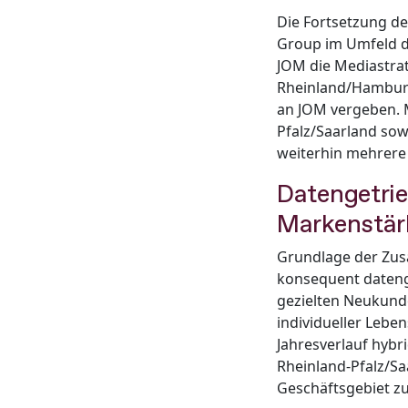
Die Fortsetzung de
Group im Umfeld de
JOM die Mediastra
Rheinland/Hamburg
an JOM vergeben. M
Pfalz/Saarland so
weiterhin mehrere
Datengetri
Markenstär
Grundlage der Zus
konsequent datenge
gezielten Neukund
individueller Lebe
Jahresverlauf hyb
Rheinland-Pfalz/Sa
Geschäftsgebiet zu