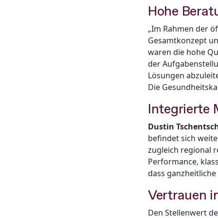
Hohe Berat
„Im Rahmen der öf
Gesamtkonzept un
waren die hohe Qua
der Aufgabenstell
Lösungen abzuleit
Die Gesundheitska
Integrierte
Dustin Tschentsc
befindet sich weit
zugleich regional 
Performance, klas
dass ganzheitlich
Vertrauen 
Den Stellenwert d