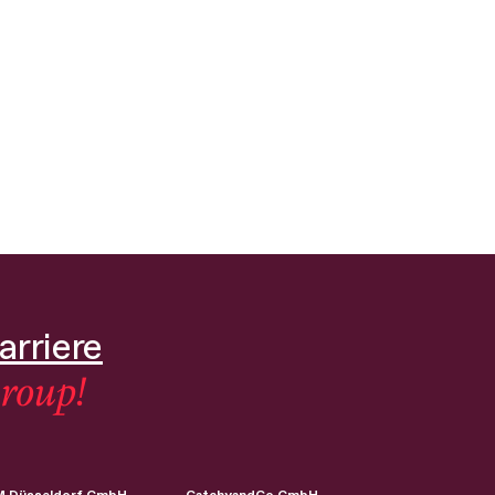
arriere
roup!
 Düsseldorf GmbH
CatchyandCo GmbH