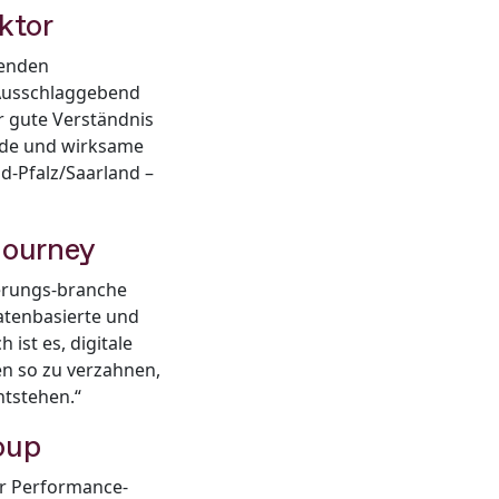
ktor
genden
Ausschlaggebend
r gute Verständnis
nde und wirksame
d-Pfalz/Saarland –
Journey
herungs-branche
atenbasierte und
ist es, digitale
n so zu verzahnen,
ntstehen.“
oup
or Performance-