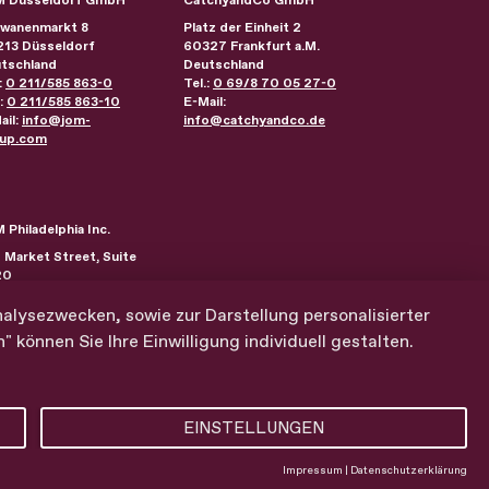
wanenmarkt 8
Platz der Einheit 2
213
Düsseldorf
60327
Frankfurt a.M.
tschland
Deutschland
:
0 211/585 863-0
Tel.:
0 69/8 70 05 27-0
.:
0 211/585 863-10
E-Mail:
ail:
info@jom-
info@catchyandco.de
up.com
 Philadelphia Inc.
 Market Street, Suite
20
ladelphia
,
PA
19107
einigte Staaten
nalysezwecken, sowie zur Darstellung personalisierter
können Sie Ihre Einwilligung individuell gestalten.
ressum
Datenschutz
Cookie Einstellungen
EINSTELLUNGEN
Impressum
|
Datenschutzerklärung