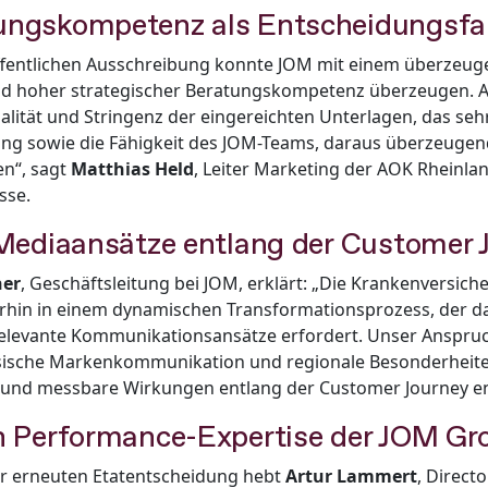
ungskompetenz als Entscheidungsfa
fentlichen Ausschreibung konnte JOM mit einem überzeu
d hoher strategischer Beratungskompetenz überzeugen. 
lität und Stringenz der eingereichten Unterlagen, das seh
ung sowie die Fähigkeit des JOM-Teams, daraus überzeuge
en“, sagt
Matthias Held
, Leiter Marketing der AOK Rheinlan
sse.
 Mediaansätze entlang der Customer 
her
, Geschäftsleitung bei JOM, erklärt: „Die Krankenversic
erhin in einem dynamischen Transformationsprozess, der d
relevante Kommunikationsansätze erfordert. Unser Anspruch 
sische Markenkommunikation und regionale Besonderheite
e und messbare Wirkungen entlang der Customer Journey e
in Performance-Expertise der JOM Gr
er erneuten Etatentscheidung hebt
Artur Lammert
, Direct