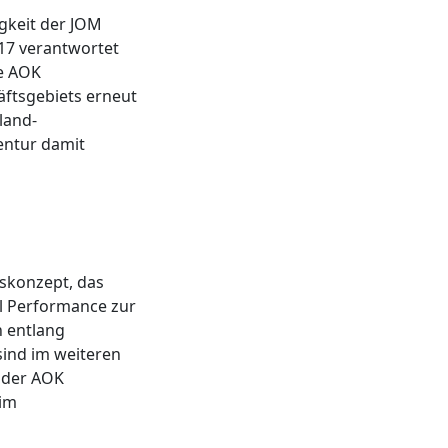
igkeit der JOM
017 verantwortet
ie AOK
ftsgebiets erneut
land-
entur damit
skonzept, das
al Performance zur
 entlang
sind im weiteren
 der AOK
 im