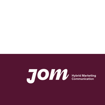
von einer reinen Unterhaltungsplattform zu
einem wichtigen Informations- und Suchkan
entwickelt. Dieser Wandel wird als Social
Search bezeichnet und verändert nachhaltig
wie Menschen Informationen finden und
Kaufentscheidungen treffen.