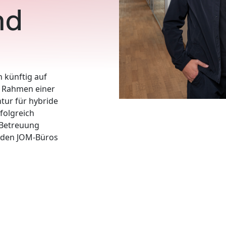
nd
 künftig auf
m Rahmen einer
tur für hybride
folgreich
e Betreuung
s den JOM-Büros