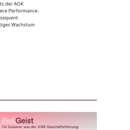
ats der AOK
nsere Performance-
nsequent
ltiges Wachstum