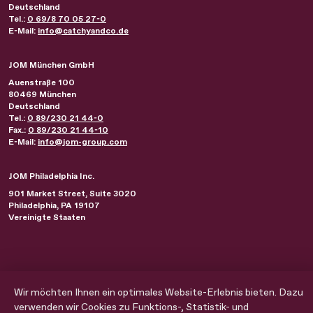
Deutschland
Tel.:
0 69/8 70 05 27-0
E-Mail:
info@catchyandco.de
JOM München GmbH
Auenstraße 100
80469
München
Deutschland
Tel.:
0 89/230 21 44-0
Fax.:
0 89/230 21 44-10
E-Mail:
info@jom-group.com
JOM Philadelphia Inc.
901 Market Street, Suite 3020
Philadelphia
,
PA
19107
Vereinigte Staaten
Wir möchten Ihnen ein optimales Website-Erlebnis bieten. Dazu
Impressum
Datenschutz
Cookie Einstellungen
verwenden wir Cookies zu Funktions-, Statistik- und