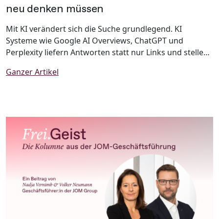
neu denken müssen
Mit KI verändert sich die Suche grundlegend. KI
Systeme wie Google AI Overviews, ChatGPT und
Perplexity liefern Antworten statt nur Links und stellen
Marken damit vor neue Herausforderungen. Warum
Ganzer Artikel
klassische SEO allein nicht mehr ausreicht und wie
Unternehmen ihre Sichtbarkeit mit Generative Engine
Optimization (GEO) zukunftssicher gestalten, zeigt
dieser Beitrag.