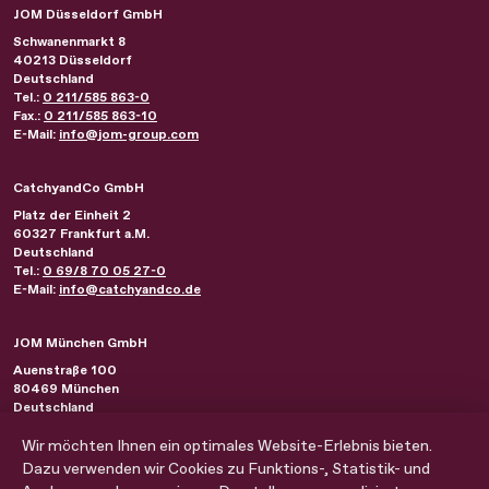
JOM Düsseldorf GmbH
Schwanenmarkt 8
40213
Düsseldorf
Deutschland
Tel.:
0 211/585 863-0
Fax.:
0 211/585 863-10
E-Mail:
info@jom-group.com
CatchyandCo GmbH
Platz der Einheit 2
60327
Frankfurt a.M.
Deutschland
Tel.:
0 69/8 70 05 27-0
E-Mail:
info@catchyandco.de
JOM München GmbH
Auenstraße 100
80469
München
Deutschland
Tel.:
0 89/230 21 44-0
Fax.:
Wir möchten Ihnen ein optimales Website-Erlebnis bieten.
0 89/230 21 44-10
E-Mail:
info@jom-group.com
Dazu verwenden wir Cookies zu Funktions-, Statistik- und