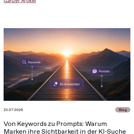
Ganzer Artikel
längst von einer reinen Unterhaltungsplattform zu
einem wichtigen Informations- und Suchkanal
entwickelt. Dieser Wandel wird als Social Search
bezeichnet und verändert nachhaltig, wie Menschen
Informationen finden und Kaufentscheidungen treffen.
23.07.2026
Blog
Von Keywords zu Prompts: Warum
Marken ihre Sichtbarkeit in der KI-Suche