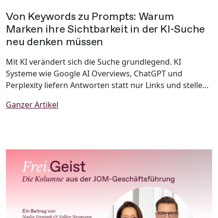
Von Keywords zu Prompts: Warum
Marken ihre Sichtbarkeit in der KI-Suche
neu denken müssen
Mit KI verändert sich die Suche grundlegend. KI
Systeme wie Google AI Overviews, ChatGPT und
Perplexity liefern Antworten statt nur Links und stellen
Marken damit vor neue Herausforderungen. Warum
Ganzer Artikel
klassische SEO allein nicht mehr ausreicht und wie
Unternehmen ihre Sichtbarkeit mit Generative Engine
Optimization (GEO) zukunftssicher gestalten, zeigt
dieser Beitrag.