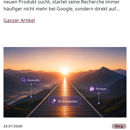
neuen Produkt sucht, startet seine Recherche immer
häufiger nicht mehr bei Google, sondern direkt auf
TikTok, Instagram oder Pinterest. Social Media hat sich
Ganzer Artikel
längst von einer reinen Unterhaltungsplattform zu
einem wichtigen Informations- und Suchkanal
entwickelt. Dieser Wandel wird als Social Search
bezeichnet und verändert nachhaltig, wie Menschen
Informationen finden und Kaufentscheidungen treffen.
23.07.2026
Blog