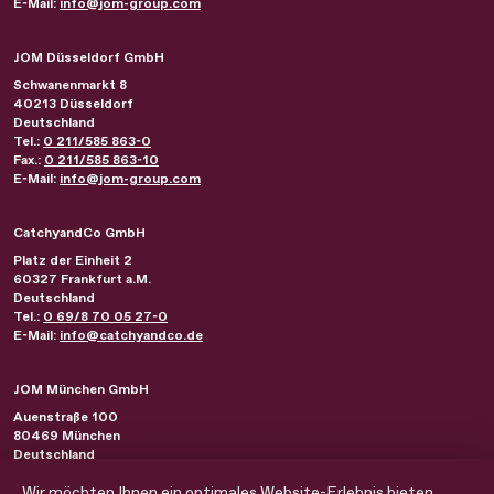
E-Mail:
info@jom-group.com
JOM Düsseldorf GmbH
Schwanenmarkt 8
40213
Düsseldorf
Deutschland
Tel.:
0 211/585 863-0
Fax.:
0 211/585 863-10
E-Mail:
info@jom-group.com
CatchyandCo GmbH
Platz der Einheit 2
60327
Frankfurt a.M.
Deutschland
Tel.:
0 69/8 70 05 27-0
E-Mail:
info@catchyandco.de
JOM München GmbH
Auenstraße 100
80469
München
Deutschland
Tel.:
0 89/230 21 44-0
Wir möchten Ihnen ein optimales Website-Erlebnis bieten.
Fax.:
0 89/230 21 44-10