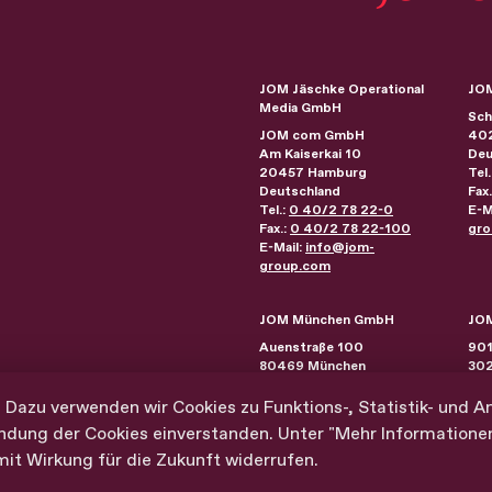
JOM Jäschke Operational
JOM
Media GmbH
Sch
JOM com GmbH
40
Am Kaiserkai 10
Deu
20457
Hamburg
Tel.
Deutschland
Fax
Tel.:
0 40/2 78 22-0
E-M
Fax.:
0 40/2 78 22-100
gro
E-Mail:
info@jom-
group.com
JOM München GmbH
JOM
Auenstraße 100
901
80469
München
30
Deutschland
Phi
Tel.:
0 89/230 21 44-0
Ver
 Dazu verwenden wir Cookies zu Funktions-, Statistik- und A
Fax.:
0 89/230 21 44-10
ndung der Cookies einverstanden. Unter "Mehr Informationen" 
E-Mail:
info@jom-
Absenden
 mit Wirkung für die Zukunft widerrufen.
group.com