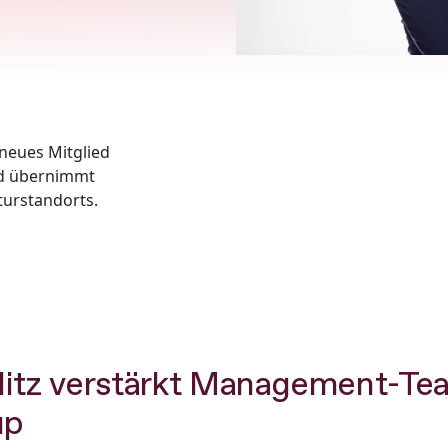
 neues Mitglied
nd übernimmt
turstandorts.
litz verstärkt Management-Te
up