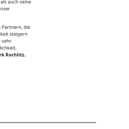
als auch seine
unser
 Partnern, die
keit steigern
n sehr
ichkeit,
rk Rochlitz.