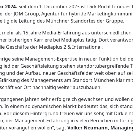
ar 2024.
Seit dem 1. Dezember 2023 ist Dirk Rochlitz neues 
bei der JOM Group, Agentur für hybride Marketingkommuni
eitig die Leitung des Münchner Standortes der Gruppe.
gt mehr als 15 Jahre Media-Erfahrung aus unterschiedliche
ner bisherigen Karriere bei Mediaplus tätig. Dort verantwort
e Geschäfte der Mediaplus 2 & International.
ährige seine Management-Expertise in neuer Funktion bei 
tglied der Geschäftsleitung stehen standortübergreifende 
ung und der Aufbau neuer Geschäftsfelder weit oben auf se
ie Stärkung des Managements am Standort München klar mit
chäft vor Ort nachhaltig weiter auszubauen.
ergangenen Jahren sehr erfolgreich gewachsen und wollen 
en. In einem so dynamischen Markt bedeutet das, sich ständ
. Vor diesem Hintergrund freuen wir uns sehr, mit Dirk ein
 der Management-Erfahrung in vielen Bereichen mitbringt,
ter vorangehen wollen”, sagt
Volker Neumann, Managing