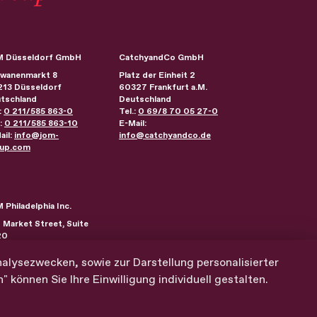
 Düsseldorf GmbH
CatchyandCo GmbH
wanenmarkt 8
Platz der Einheit 2
213
Düsseldorf
60327
Frankfurt a.M.
tschland
Deutschland
:
0 211/585 863-0
Tel.:
0 69/8 70 05 27-0
.:
0 211/585 863-10
E-Mail:
ail:
info@jom-
info@catchyandco.de
up.com
 Philadelphia Inc.
 Market Street, Suite
20
ladelphia
,
PA
19107
einigte Staaten
nalysezwecken, sowie zur Darstellung personalisierter
können Sie Ihre Einwilligung individuell gestalten.