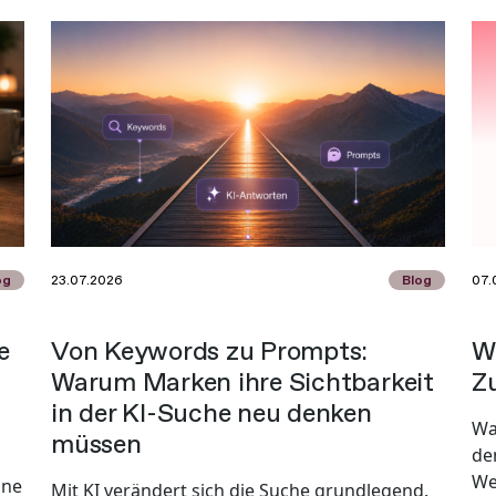
og
23.07.2026
Blog
07.
e
Von Keywords zu Prompts:
W
Warum Marken ihre Sichtbarkeit
Zu
in der KI-Suche neu denken
Wa
müssen
de
We
ine
Mit KI verändert sich die Suche grundlegend.