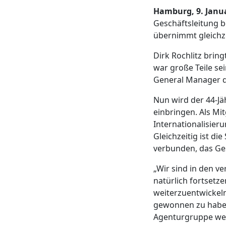
Hamburg, 9. Janu
Geschäftsleitung 
übernimmt gleichz
Dirk Rochlitz brin
war große Teile sei
General Manager di
Nun wird der 44-J
einbringen. Als Mi
Internationalisier
Gleichzeitig ist d
verbunden, das Ges
„Wir sind in den v
natürlich fortsetz
weiterzuentwickeln
gewonnen zu haben,
Agenturgruppe wei