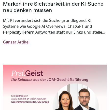
Marken ihre Sichtbarkeit in der KI-Suche
neu denken müssen
Mit KI verändert sich die Suche grundlegend. KI
Systeme wie Google AI Overviews, ChatGPT und
Perplexity liefern Antworten statt nur Links und stellen
Marken damit vor neue Herausforderungen. Warum
Ganzer Artikel
klassische SEO allein nicht mehr ausreicht und wie
Unternehmen ihre Sichtbarkeit mit Generative Engine
Optimization (GEO) zukunftssicher gestalten, zeigt
dieser Beitrag.