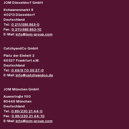
JOM Düsseldorf GmbH
Schwanenmarkt 8
40213
Düsseldorf
Deutschland
Tel.:
0 211/585 863-0
Fax.:
0 211/585 863-10
E-Mail:
info@jom-group.com
CatchyandCo GmbH
Platz der Einheit 2
60327
Frankfurt a.M.
Deutschland
Tel.:
0 69/8 70 05 27-0
E-Mail:
info@catchyandco.de
JOM München GmbH
Auenstraße 100
80469
München
Deutschland
Tel.:
0 89/230 21 44-0
Fax.:
0 89/230 21 44-10
E-Mail:
info@jom-group.com