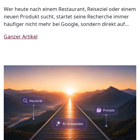
Wer heute nach einem Restaurant, Reiseziel oder einem
neuen Produkt sucht, startet seine Recherche immer
häufiger nicht mehr bei Google, sondern direkt auf
TikTok, Instagram oder Pinterest. Social Media hat sich
Ganzer Artikel
längst von einer reinen Unterhaltungsplattform zu
einem wichtigen Informations- und Suchkanal
entwickelt. Dieser Wandel wird als Social Search
bezeichnet und verändert nachhaltig, wie Menschen
Informationen finden und Kaufentscheidungen treffen.