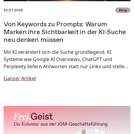
23.07.2026
Blog
Von Keywords zu Prompts: Warum
Marken ihre Sichtbarkeit in der KI-Suche
neu denken müssen
Mit KI verändert sich die Suche grundlegend. KI
Systeme wie Google AI Overviews, ChatGPT und
Perplexity liefern Antworten statt nur Links und stellen
Marken damit vor neue Herausforderungen. Warum
Ganzer Artikel
klassische SEO allein nicht mehr ausreicht und wie
Unternehmen ihre Sichtbarkeit mit Generative Engine
Optimization (GEO) zukunftssicher gestalten, zeigt
dieser Beitrag.