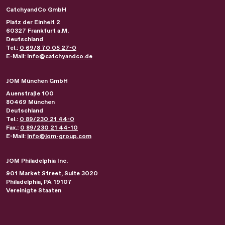
CatchyandCo GmbH
Platz der Einheit 2
60327
Frankfurt a.M.
Deutschland
Tel.:
0 69/8 70 05 27-0
E-Mail:
info@catchyandco.de
JOM München GmbH
Auenstraße 100
80469
München
Deutschland
Tel.:
0 89/230 21 44-0
Fax.:
0 89/230 21 44-10
E-Mail:
info@jom-group.com
JOM Philadelphia Inc.
901 Market Street, Suite 3020
Philadelphia
,
PA
19107
Vereinigte Staaten