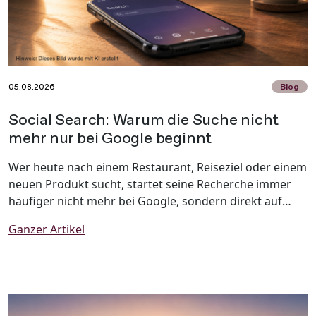
05.08.2026
Blog
Social Search: Warum die Suche nicht
mehr nur bei Google beginnt
Wer heute nach einem Restaurant, Reiseziel oder einem
neuen Produkt sucht, startet seine Recherche immer
häufiger nicht mehr bei Google, sondern direkt auf
TikTok, Instagram oder Pinterest. Social Media hat sich
Ganzer Artikel
längst von einer reinen Unterhaltungsplattform zu
einem wichtigen Informations- und Suchkanal
entwickelt. Dieser Wandel wird als Social Search
bezeichnet und verändert nachhaltig, wie Menschen
Informationen finden und Kaufentscheidungen treffen.